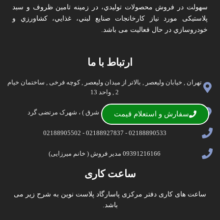
سهولت در فروش محصولات توليدي، در زمينه تامين ظروف و سبد
پلاستیکی مورد نياز کارخانجات صنايع لبني، غذايي، کشاورزي و
خودروسازي در حال فعالیت می باشد.
ارتباط با ما
تهران , خیابان ولیعصر , بالاتر از میدان ولیعصر , کوچه فرخی , ساختمان خیام
2 , واحد 13
تهران , اتوبان آزادگان ( غرب به شرق ) ، شهرک مرتضی گرد
سفارش و استعلام قیمت
02188890533 - 02188927837 - 02188905502
09391216166 مدیر فروش ( خانم ميرزایی)
ساعت کاری
ساعت های کاری دفتر مرکزی پاسارگاد پلاست نوین به شرح زیر می
باشد.